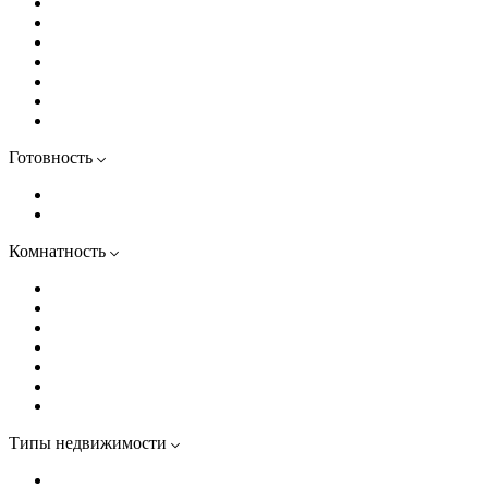
Чкаловская
Обводный канал
Крестовский остров
Парнас
Проспект Просвещения
Балтийская
Улица Дыбенко
Готовность
В готовых домах
В строящихся домах
Комнатность
Студии
Однокомнатные
Двухкомнатные
Трехкомнатные
Четырехкомнатные
Евродвушки
Евротрешки
Типы недвижимости
Квартиры