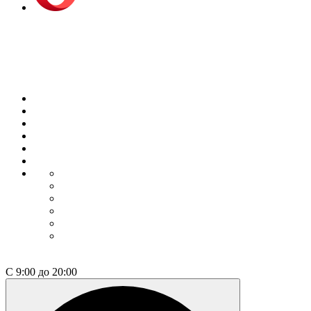
Opera Browser
Выбрать недвижимость
О компании
Философия
Квартиры / апарты
Коммерция
Как купить
Контакты
Коммерция
Как купить
Контакты
Проектные декларации
Построенные дома
+7 812 600-76-76
С 9:00 до 20:00