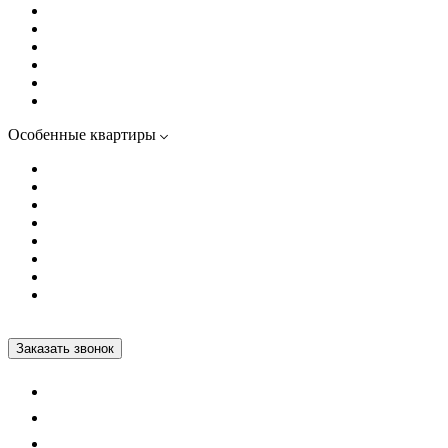
Апартаменты
Дома комфорт-класса
Дома бизнес-класса
Дома премиум-класса
Элитные дома
Клубные дома
Особенные квартиры
Видовые квартиры
С большой кухней
С террасой
Апартаменты с полной отделкой
Квартиры с белой отделкой
Квартиры с полной отделкой
Квартиры с европланировкой
Квартиры от собственников
+7 812 600-76-76
Заказать звонок