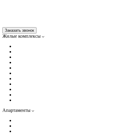
Коммерция
Как купить
Контакты
Проектные декларации
Построенные дома
+7 812 600-76-76
Заказать звонок
Жилые комплексы
Передвижники
Цвет Зеленогорска
Коллекционер
Гений
Визионер
Куинджи
Струны
Литера
МИРЪ
EcoCity
Ультра Сити 3
Апартаменты
Светоч
Типография
Репин