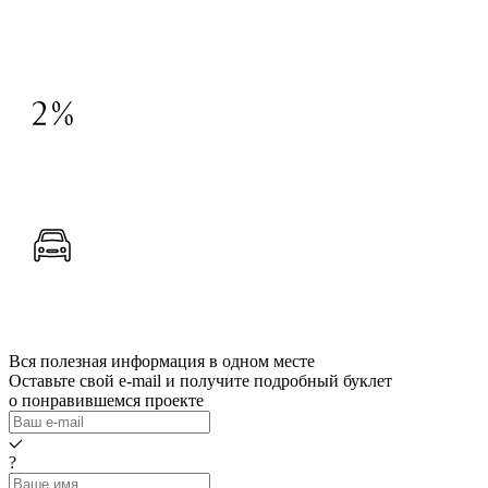
Скидка 100 000 руб. для иногородних покупателей
Подробнее
Скидка 2% при повторной покупке
Подробнее
Дом «Струны» — паркинг в подарок для трёхкомнатных
квартир
Подробнее
Вся полезная информация в одном месте
Оставьте свой e-mail и получите подробный буклет
о понравившемся проекте
?