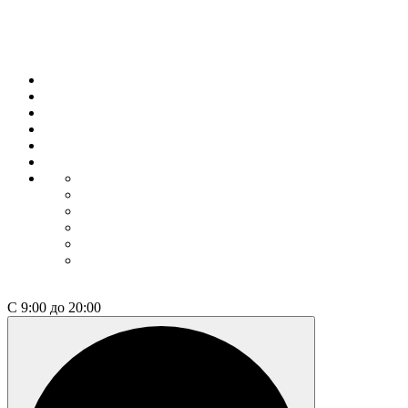
Выбрать недвижимость
О компании
Философия
Квартиры / апарты
Коммерция
Как купить
Контакты
Коммерция
Как купить
Контакты
Проектные декларации
Построенные дома
+7 812 600-76-76
С 9:00 до 20:00