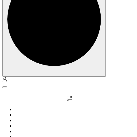
Личный кабинет
Выбрать недвижимость
О компании
Философия
Квартиры / апарты
Коммерция
Как купить
Контакты